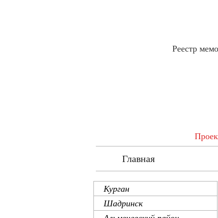
Реестр мем
Проек
Главная
Ре
Курган
Шадринск
Альменевский район