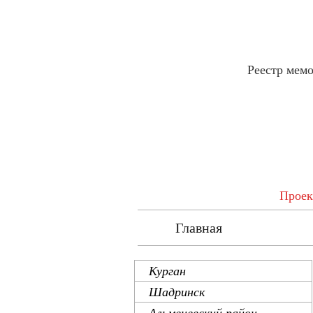
Реестр мем
Проек
Главная
Ре
Курган
Шадринск
Альменевский район