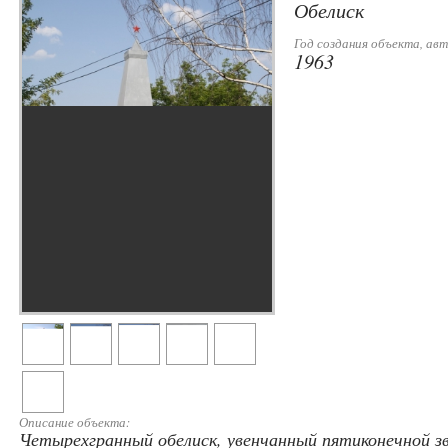
Обелиск
Год создания объекта, авт
1963
Описание объекта:
Четырехгранный обелиск, увенчанный пятиконечной зв