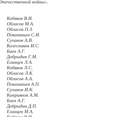
 Отечественной войны»,
Кобяков В.И.
Обласов М.А.
Обласов П.З.
Показаньев С.И.
Суханов А.В.
Колесников И.С.
Баев А.Г.
Добрыдин Г.М.
Еланцев Л.А.
Кобяков Л.С.
Обласов Л.К.
Обласов А.А.
Показаньев А.П.
Суханов И.К.
Киприянов А.М.
Баев А.Г.
Добрыдин Д.П.
Еланцев М.А.
Кобяков Р.Н.