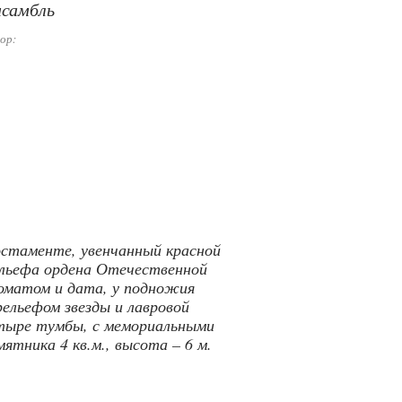
самбль
ор:
остаменте, увенчанный красной
ельефа ордена Отечественной
втоматом и дата, у подножия
рельефом звезды и лавровой
етыре тумбы, с мемориальными
ятника 4 кв.м., высота – 6 м.