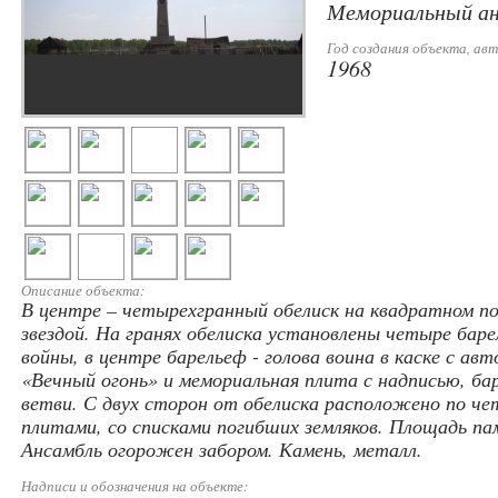
Мемориальный ан
Год создания объекта, авт
1968
Описание объекта:
В центре – четырехгранный обелиск на квадратном п
звездой. На гранях обелиска установлены четыре бар
войны, в центре барельеф - голова воина в каске с а
«Вечный огонь» и мемориальная плита с надписью, ба
ветви. С двух сторон от обелиска расположено по ч
плитами, со списками погибших земляков. Площадь пам
Ансамбль огорожен забором. Камень, металл.
Надписи и обозначения на объекте: