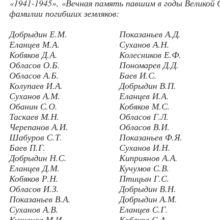
«1941-1945», «Вечная память павшим в годы Великой
фамилии погибших земляков:
Добрыдин Е.М.
Показаньев А.Д.
Еланцев М.А.
Суханов А.Н.
Кобяков Д.А.
Колесников Е.Ф.
Обласов О.Б.
Пономарев Д.Д.
Обласов А.Б.
Баев И.С.
Колупаев И.А.
Добрыдин В.П.
Суханов А.М.
Еланцев И.А.
Обанин С.О.
Кобяков М.С.
Таскаев М.Н.
Обласов Г.Л.
Черепанов А.И.
Обласов В.И.
Шабуров С.Т.
Показаньев Ф.Я.
Баев П.Г.
Суханов И.Н.
Добрыдин Н.С.
Киприянов А.А.
Еланцев Д.М.
Кучумов С.В.
Кобяков Р.Н.
Птицын Г.С.
Обласов И.З.
Добрыдин В.Н.
Показаньев В.А.
Добрыдин А.М.
Суханов А.В.
Еланцев С.Г.
Кузнецов М.И.
Кобяков С.А.