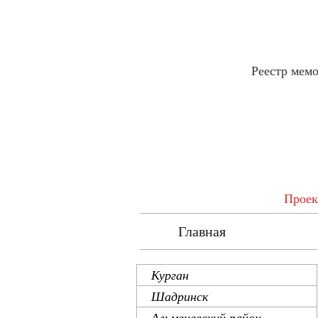
Реестр мем
Проек
Главная
Ре
Курган
Шадринск
Альменевский район