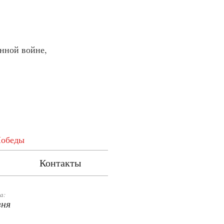
нной войне,
Победы
Контакты
а:
вня